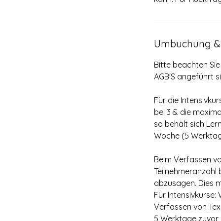
Umbuchung &
Bitte beachten Si
AGB'S angeführt si
Für die Intensivku
bei 3 & die maxima
so behält sich Ler
Woche (5 Werktag
Beim Verfassen vo
Teilnehmeranzahl b
abzusagen. Dies 
Für Intensivkurse
Verfassen von Text
5 Werktage zuvor -