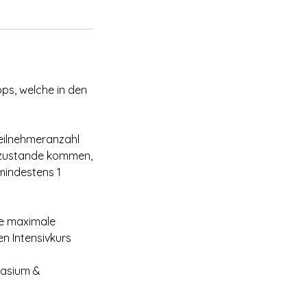
ps, welche in den
teilnehmeranzahl
ht zustande kommen,
mindestens 1
ie maximale
en Intensivkurs
nasium &