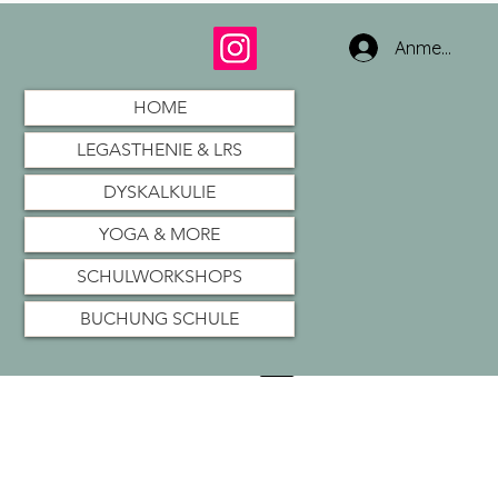
Anmelden
HOME
LEGASTHENIE & LRS
DYSKALKULIE
YOGA & MORE
SCHULWORKSHOPS
BUCHUNG SCHULE