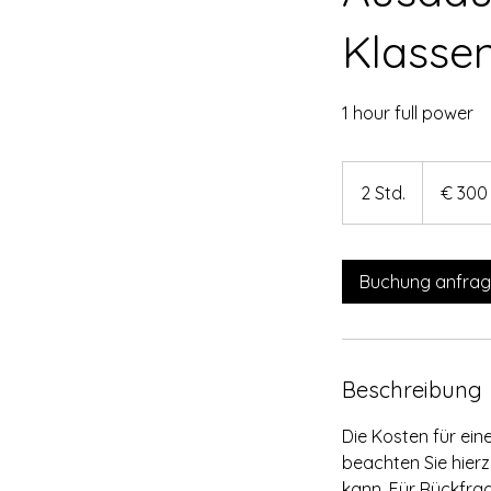
Klasse
1 hour full power
300
Euro
2 Std.
2
€ 300
S
t
d
Buchung anfra
.
Beschreibung
Die Kosten für ein
beachten Sie hier
kann. Für Rückfrag