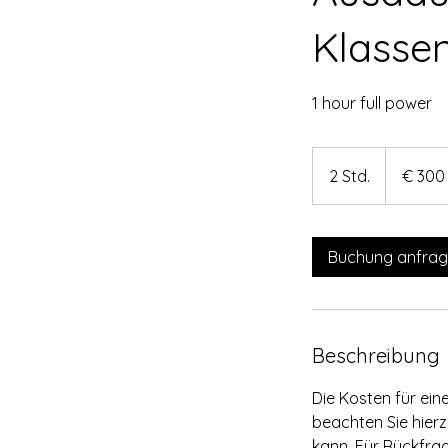
Klasse
1 hour full power
300
Euro
2 Std.
2
€ 300
S
t
d
Buchung anfra
.
Beschreibung
Die Kosten für ein
beachten Sie hier
kann. Für Rückfrag