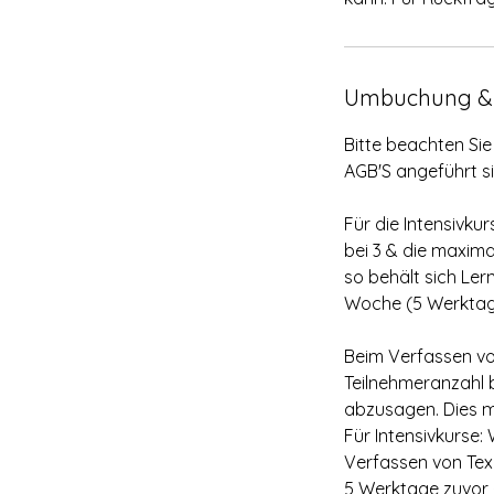
Umbuchung &
Bitte beachten Si
AGB'S angeführt si
Für die Intensivku
bei 3 & die maxima
so behält sich Ler
Woche (5 Werktag
Beim Verfassen vo
Teilnehmeranzahl b
abzusagen. Dies 
Für Intensivkurse
Verfassen von Text
5 Werktage zuvor -