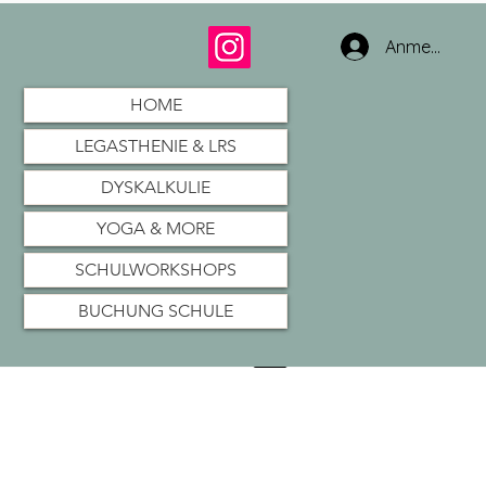
Anmelden
HOME
LEGASTHENIE & LRS
DYSKALKULIE
YOGA & MORE
SCHULWORKSHOPS
BUCHUNG SCHULE