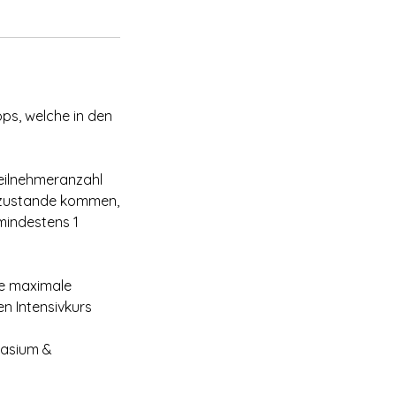
ps, welche in den
teilnehmeranzahl
ht zustande kommen,
mindestens 1
ie maximale
en Intensivkurs
nasium &