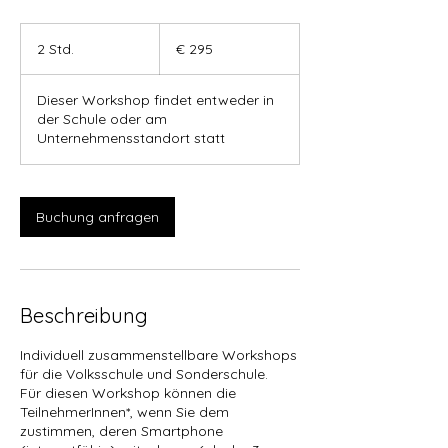
295
Euro
2 Std.
2
€ 295
S
t
Dieser Workshop findet entweder in
d
der Schule oder am
.
Unternehmensstandort statt
Buchung anfragen
Beschreibung
Individuell zusammenstellbare Workshops
für die Volksschule und Sonderschule.
Für diesen Workshop können die
TeilnehmerInnen*, wenn Sie dem
zustimmen, deren Smartphone