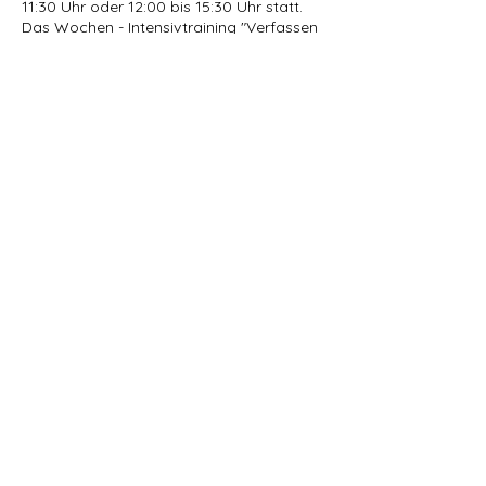
11:30 Uhr oder 12:00 bis 15:30 Uhr statt.
Das Wochen - Intensivtraining "Verfassen
von Texten" findet von Montag bis Freitag
von 08:30 Uhr bis 11:00 Uhr oder 16:00 bis
18:30 Uhr statt.(siehe Termine online)
Kontaktangaben
+4367764439372
office@lernkarussell.at
Ilse-Arlt-Straße 39, 1220 Wien, Österreich