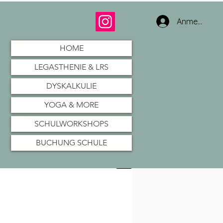
Anmelden
HOME
LEGASTHENIE & LRS
DYSKALKULIE
YOGA & MORE
SCHULWORKSHOPS
BUCHUNG SCHULE