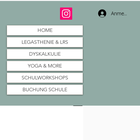
Anmelden
HOME
LEGASTHENIE & LRS
DYSKALKULIE
YOGA & MORE
SCHULWORKSHOPS
BUCHUNG SCHULE