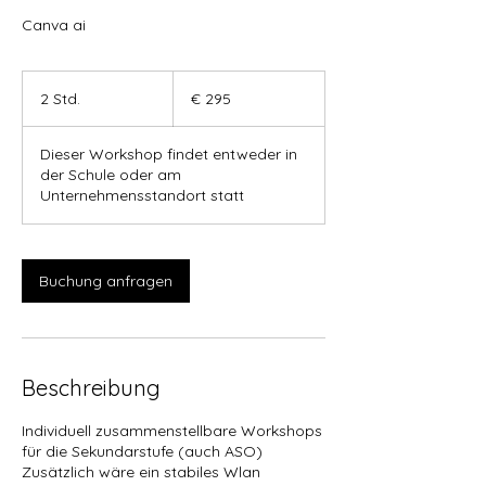
Canva ai
295
Euro
2 Std.
2
€ 295
S
t
Dieser Workshop findet entweder in
d
der Schule oder am
.
Unternehmensstandort statt
Buchung anfragen
Beschreibung
Individuell zusammenstellbare Workshops
für die Sekundarstufe (auch ASO)
Zusätzlich wäre ein stabiles Wlan